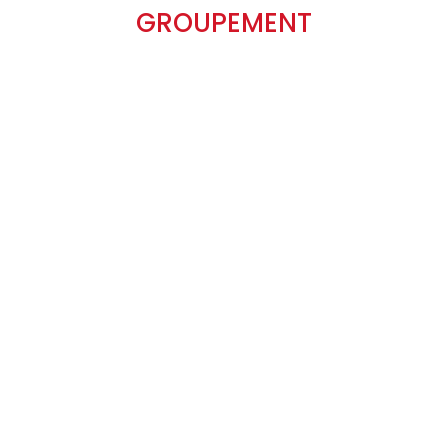
GROUPEMENT
Mercredi 15 avril à 18h00 se tiendra
l'Assemblée Générale du GES74+ :
Locaux de la CAPEB 74 (12b...