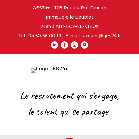
GES74+ - 12B Rue du Pré Faucon
Immeuble le Boubioz
74940 ANNECY-LE-VIEUX
Tél : 04 50 66 00 19 - E-mail :
accueil@ges74.fr
Le recrutement qui s’engage,
l
e talent qui se partage