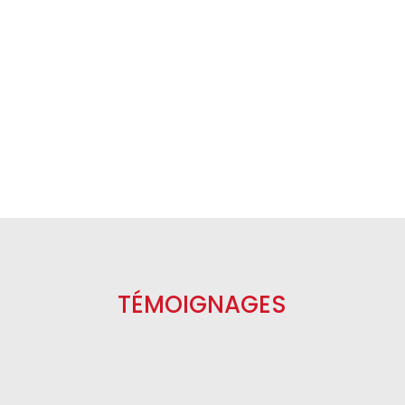
2024 : année riche en évènements et en
rencontres...Participation à des
jobdatings tout au long de...
TÉMOIGNAGES