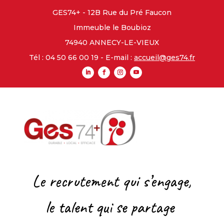
GES74+ - 12B Rue du Pré Faucon
Immeuble le Boubioz
74940 ANNECY-LE-VIEUX
Tél : 04 50 66 00 19 - E-mail :
accueil@ges74.fr
Le recrutement qui s’engage,
l
e talent qui se partage