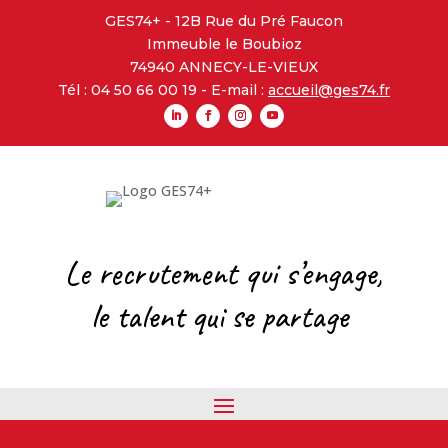
GES74+ - 12B Rue du Pré Faucon
Immeuble le Boubioz
74940 ANNECY-LE-VIEUX
Tél : 04 50 66 00 19 - E-mail :
accueil@ges74.fr
Le recrutement qui s’engage,
l
e talent qui se partage