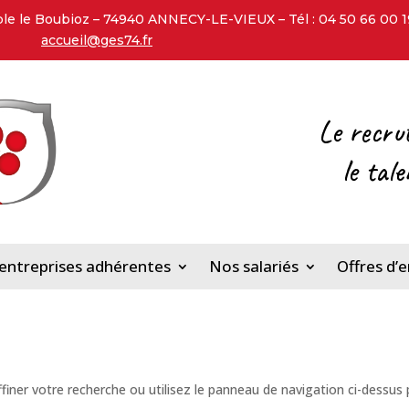
 le Boubioz – 74940 ANNECY-LE-VIEUX – Tél : 04 50 66 00 19 
accueil@ges74.fr
Le recru
l
e tal
entreprises adhérentes
Nos salariés
Offres d’
iner votre recherche ou utilisez le panneau de navigation ci-dessus