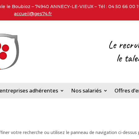
 le Boubioz – 74940 ANNECY-LE-VIEUX – Tél : 04 50 66 00 19 
accueil@ges74.fr
Le recru
l
e tal
entreprises adhérentes
Nos salariés
Offres d’
iner votre recherche ou utilisez le panneau de navigation ci-dessus